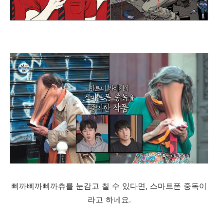
삐까삐까삐까츄를 눈감고 칠 수 있다면, 스마트폰 중독이
라고 하네요.