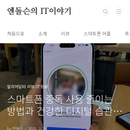
본문 바로가기
엔돌슨의 IT이야기
처음으로
소개
리뷰
스마트폰 어플
프
얼리어답터 리뷰/IT정보
스마트폰 중독 사용 줄이는
방법과 건강한 디지털 습관
만들기
by 엔돌슨
2025. 2. 2.