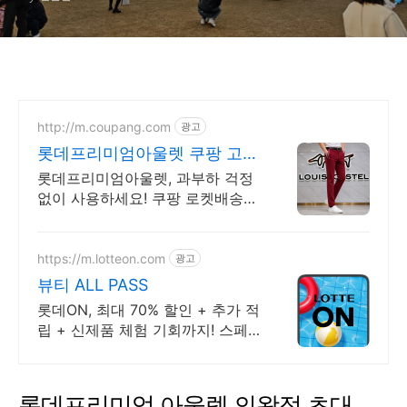
http://m.coupang.com
광고
롯데프리미엄아울렛 쿠팡 고용
량으로 대형가전도 OK
롯데프리미엄아울렛, 과부하 걱정
없이 사용하세요! 쿠팡 로켓배송으
로 빠르게. 멀티탭, 똑똑한 개별 스
위치로 대기전력도 절약하세요!
https://m.lotteon.com
광고
뷰티 ALL PASS
롯데ON, 최대 70% 할인 + 추가 적
립 + 신제품 체험 기회까지! 스페
셜혜택
롯데프리미엄 아울렛 의왕점 초대