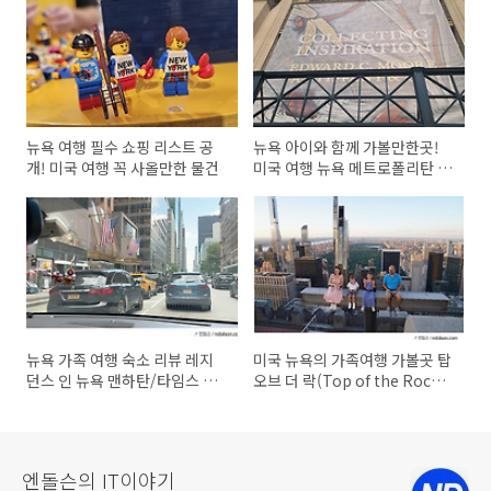
뉴욕 여행 필수 쇼핑 리스트 공
뉴욕 아이와 함께 가볼만한곳!
개! 미국 여행 꼭 사올만한 물건
미국 여행 뉴욕 메트로폴리탄 미
술관에서 만나는 세계 명작
뉴욕 가족 여행 숙소 리뷰 레지
미국 뉴욕의 가족여행 가볼곳 탑
던스 인 뉴욕 맨하탄/타임스 스
오브 더 락(Top of the Rock)
퀘어 호텔
전망대
엔돌슨의 IT이야기