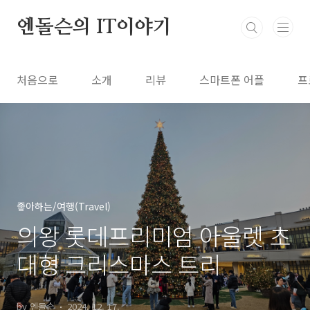
본문 바로가기
엔돌슨의 IT이야기
처음으로
소개
리뷰
스마트폰 어플
프
좋아하는/여행(Travel)
의왕 롯데프리미엄 아울렛 초
대형 크리스마스 트리
by 엔돌슨
2024. 12. 17.