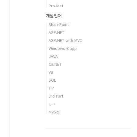
ProJect
개발언어
SharePoint
ASP.NET
ASP.NET with MVC
Windows 8 app
JAVA
C#.NET
VB
SQL
TIP
3rd Part
C++
MySql