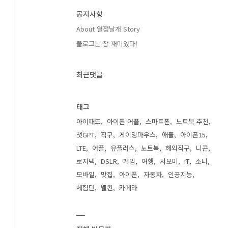
공지사항
About 열정날개 Story
블로그는 참 재미있다!
최근댓글
태그
아이패드
아이폰 어플
스마트폰
노트북 추천
챗GPT
직구
게이밍마우스
애플
아이폰15
LTE
어플
유플러스
노트북
해외직구
니콘
로지텍
DSLR
게임
여행
샤오미
IT
소니
모바일
맛집
아이폰
자동차
인공지능
체험단
벨킨
카메라