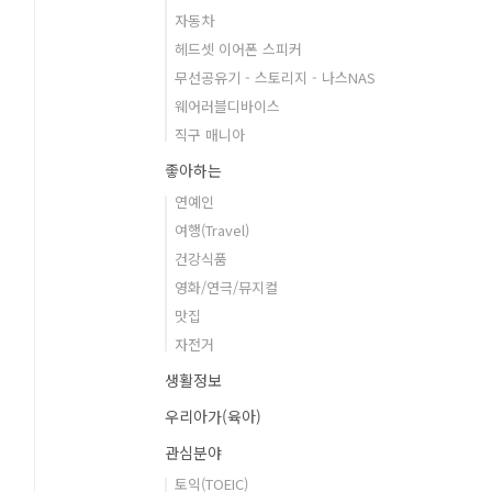
자동차
헤드셋 이어폰 스피커
무선공유기 - 스토리지 - 나스NAS
웨어러블디바이스
직구 매니아
좋아하는
연예인
여행(Travel)
건강식품
영화/연극/뮤지컬
맛집
자전거
생활정보
우리아가(육아)
관심분야
토익(TOEIC)