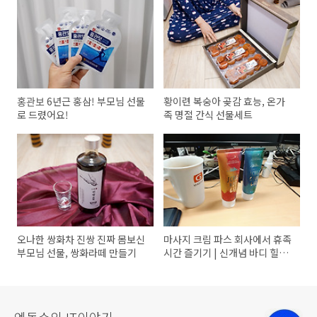
홍관보 6년근 홍삼! 부모님 선물
황이련 복숭아 곶감 효능, 온가
로 드렸어요!
족 명절 간식 선물세트
오나한 쌍화차 진쌍 진짜 몸보신
마사지 크림 파스 회사에서 휴족
부모님 선물, 쌍화라떼 만들기
시간 즐기기 | 신개념 바디 힐링
아로마 겔