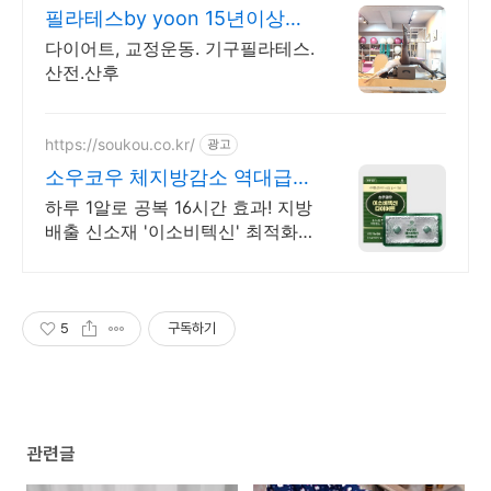
필라테스by yoon 15년이상티
칭경력 원장직강
다이어트, 교정운동. 기구필라테스.
산전.산후
https://soukou.co.kr/
광고
소우코우 체지방감소 역대급
1+1 특가
하루 1알로 공복 16시간 효과! 지방
배출 신소재 '이소비텍신' 최적화
된 기후에서 자란 최상급 원료만을
사용합니다.
5
구독하기
관련글