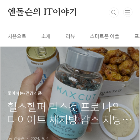
본문 바로가기
엔돌슨의 IT이야기
처음으로
소개
리뷰
스마트폰 어플
프
좋아하는/건강식품
헬스헬퍼 맥스컷 프로 나의
다이어트 체지방 감소 치팅데
이 효과
by 엔돌슨
2024. 9. 4.