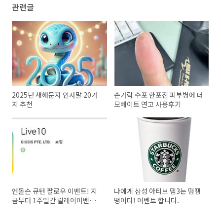
관련글
2025년 새해문자 인사말 20가
손가락 수포 한포진 피부병에 더
지 추천
모베이트 연고 사용후기
엔돌슨 큐텐 팔로우 이벤트! 지
나에게 삼성 아티브 탭3는 땡땡
금부터 1주일간 릴레이이벤트
땡이다! 이벤트 합니다.
시작!