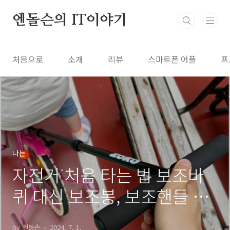
본문 바로가기
엔돌슨의 IT이야기
처음으로
소개
리뷰
스마트폰 어플
프
나는
자전거 처음 타는 법 보조바
퀴 대신 보조봉, 보조핸들 달
아주세요.
by 엔돌슨
2024. 7. 1.