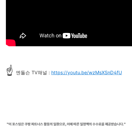
☝
엔돌슨 TV채널 :
https://youtu.be/wzMsXSnD4fU