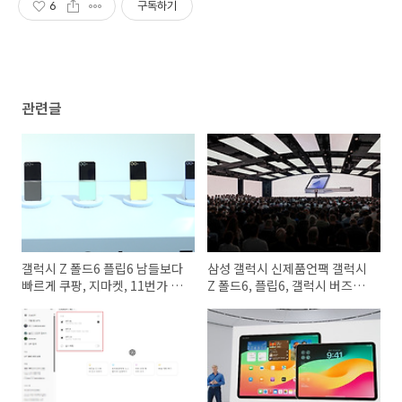
6
구독하기
관련글
갤럭시 Z 폴드6 플립6 남들보다
삼성 갤럭시 신제품언팩 갤럭시
빠르게 쿠팡, 지마켓, 11번가 사
Z 폴드6, 플립6, 갤럭시 버즈3
전예약 하는 방법
시리즈 전격 공개, 스펙 가격