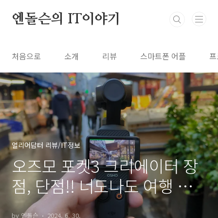
본문 바로가기
엔돌슨의 IT이야기
처음으로
소개
리뷰
스마트폰 어플
프
얼리어답터 리뷰/IT정보
오즈모 포켓3 크리에이터 장
점, 단점!! 너도나도 여행 브
이로그 인기 유튜버 촬영장비
by 엔돌슨
2024. 6. 30.