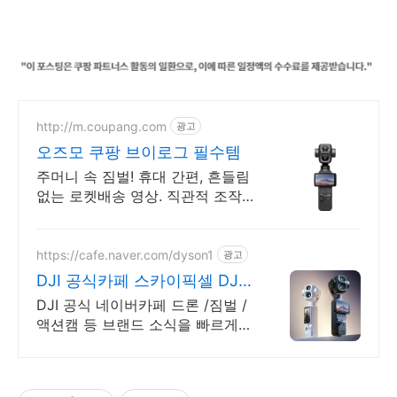
http://m.coupang.com
광고
오즈모 쿠팡 브이로그 필수템
주머니 속 짐벌! 휴대 간편, 흔들림
없는 로켓배송 영상. 직관적 조작,
회전 디스플레이로 안정적 영상 촬
영! 내일 바로 도착.
https://cafe.naver.com/dyson1
광고
DJI 공식카페 스카이픽셀 DJI
& 핫셀블라드
DJI 공식 네이버카페 드론 /짐벌 /
액션캠 등 브랜드 소식을 빠르게
만나보세요