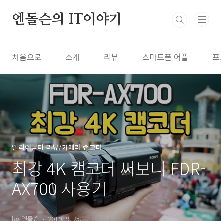
본문 바로가기
엔돌슨의 IT이야기
처음으로
소개
리뷰
스마트폰 어플
프
얼리어답터 리뷰/카메라 캠코더
최강 4K 캠코더 써보니 FDR-
AX700 사용기
by 엔돌슨
2019. 9. 25.