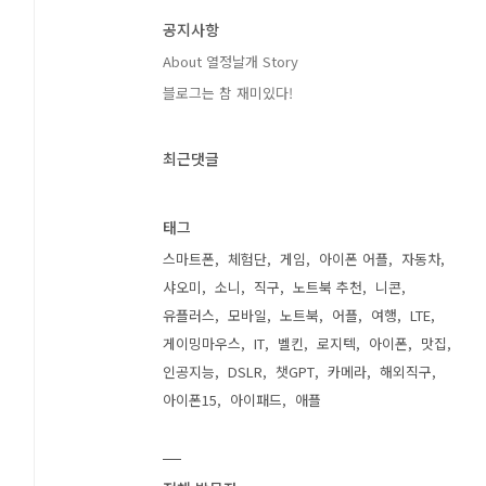
공지사항
About 열정날개 Story
블로그는 참 재미있다!
최근댓글
태그
스마트폰
체험단
게임
아이폰 어플
자동차
샤오미
소니
직구
노트북 추천
니콘
유플러스
모바일
노트북
어플
여행
LTE
게이밍마우스
IT
벨킨
로지텍
아이폰
맛집
인공지능
DSLR
챗GPT
카메라
해외직구
아이폰15
아이패드
애플