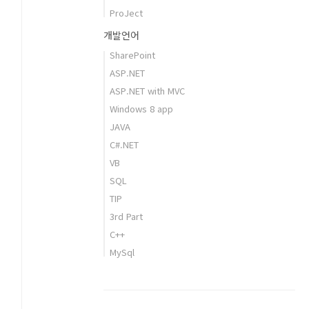
ProJect
개발언어
SharePoint
ASP.NET
ASP.NET with MVC
Windows 8 app
JAVA
C#.NET
VB
SQL
TIP
3rd Part
C++
MySql