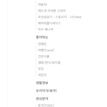
자동차
헤드셋 이어폰 스피커
무선공유기 - 스토리지 - 나스NAS
웨어러블디바이스
직구 매니아
좋아하는
연예인
여행(Travel)
건강식품
영화/연극/뮤지컬
맛집
자전거
생활정보
우리아가(육아)
관심분야
토익(TOEIC)