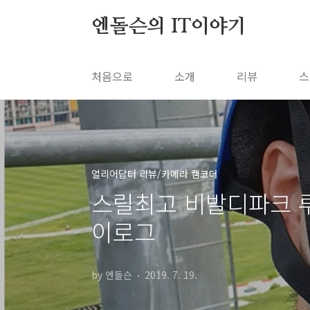
본문 바로가기
엔돌슨의 IT이야기
처음으로
소개
리뷰
스
얼리어답터 리뷰/카메라 캠코더
스릴최고 비발디파크 루지
이로그
by 엔돌슨
2019. 7. 19.