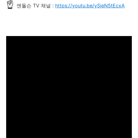
☝
엔돌슨 TV 채널 :
https://youtu.be/ySjeN5tEcxA