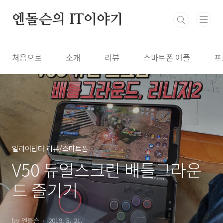
본문 바로가기
엔돌슨의 IT이야기
처음으로
소개
리뷰
스마트폰 어플
프
얼리어답터 리뷰/스마트폰
V50 듀얼스크린 배틀그라운
드 즐기기
by 엔돌슨
2019. 5. 21.