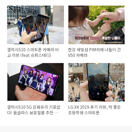
갤럭시S10 스마트폰 카메라 비
한강 세빛섬 PIM카페 나들이 간
교 리뷰 (feat 슈퍼스테디)
V50 카메라
갤럭시S10 5G 강화유리 기포없
LG X4 2019 후기 리뷰, 딱 좋은
다! 돔글라스 보호필름 추천 이
초등학생 스마트폰
유