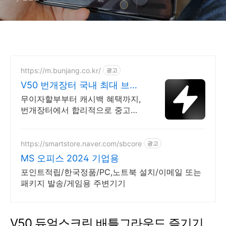
https://m.bunjang.co.kr/
광고
V50 번개장터 국내 최대 브랜
드 중고거래
무이자할부부터 캐시백 혜택까지,
번개장터에서 합리적으로 중고거
래 하세요 전국 각지에서 올라오는
전국구 최다 상품 매일 10만 개 이
상의 신규 상품 업로드
https://smartstore.naver.com/sbcore
광고
MS 오피스 2024 기업용
포인트적립/한국정품/PC,노트북 설치/이메일 또는
패키지 발송/게임용 주변기기
V50 듀얼스크린 배틀그라운드 즐기기