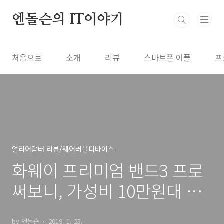
본문 바로가기
엔돌슨의 IT이야기
처음으로
소개
리뷰
스마트폰 어플
프
얼리어답터 리뷰/웨어러블디바이스
화웨이 프리미엄 밴드3 프로
써보니, 가성비 10만원대 스
마트밴드
by 엔돌슨
2019. 1. 25.