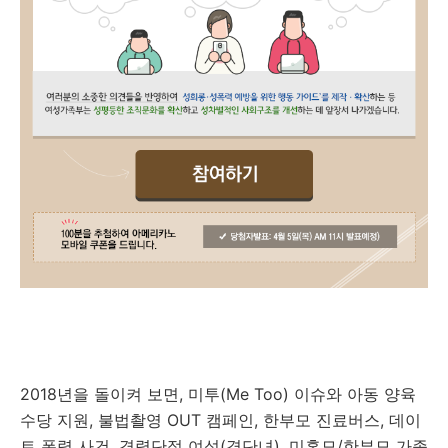
2018년을 돌이켜 보면, 미투(Me Too) 이슈와 아동 양육
수당 지원, 불법촬영 OUT 캠페인, 한부모 진료버스, 데이
트 폭력 사건, 경력단절 여성(경단녀), 미혼모/한부모 가족