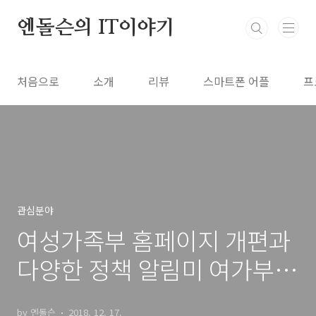
본문 바로가기
엔돌슨의 IT이야기
처음으로
소개
리뷰
스마트폰 어플
프
관심분야
여성가족부 홈페이지 개편과
다양한 정책 알림미 여가부
메신저단 2기
by 엔돌슨
2018. 12. 17.