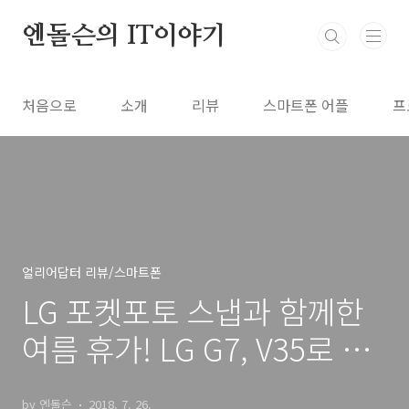
본문 바로가기
엔돌슨의 IT이야기
처음으로
소개
리뷰
스마트폰 어플
프
얼리어답터 리뷰/스마트폰
LG 포켓포토 스냅과 함께한
여름 휴가! LG G7, V35로 찍
고 인화한다
by 엔돌슨
2018. 7. 26.