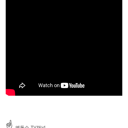
☝
엔돌슨 TV채널