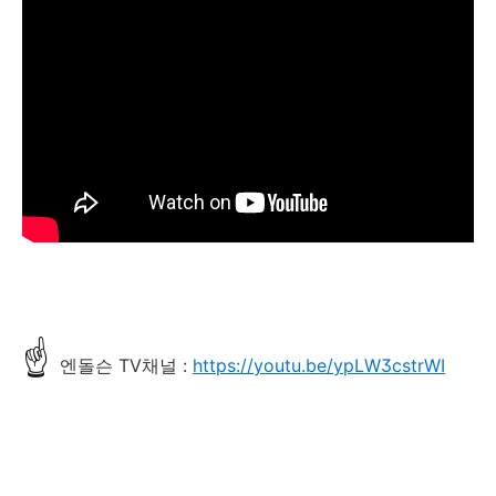
☝
엔돌슨 TV채널 :
https://youtu.be/ypLW3cstrWI