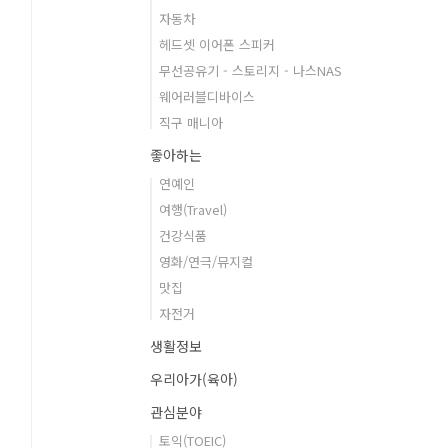
자동차
헤드셋 이어폰 스피커
무선공유기 - 스토리지 - 나스NAS
웨어러블디바이스
직구 매니아
좋아하는
연예인
여행(Travel)
건강식품
영화/연극/뮤지컬
맛집
자전거
생활정보
우리아가(육아)
관심분야
토익(TOEIC)