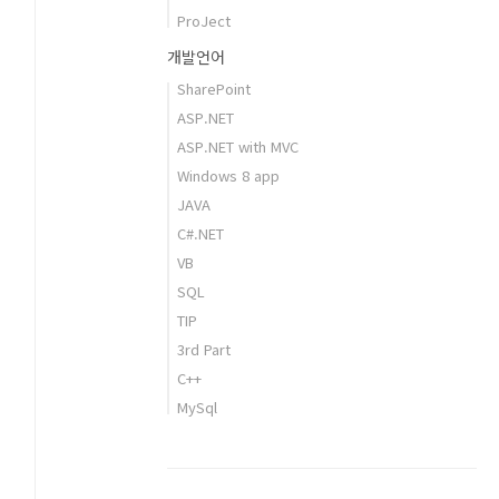
ProJect
개발언어
SharePoint
ASP.NET
ASP.NET with MVC
Windows 8 app
JAVA
C#.NET
VB
SQL
TIP
3rd Part
C++
MySql