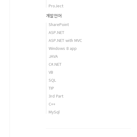
ProJect
개발언어
SharePoint
ASP.NET
ASP.NET with MVC
Windows 8 app
JAVA
C#.NET
VB
SQL
TIP
3rd Part
C++
MySql