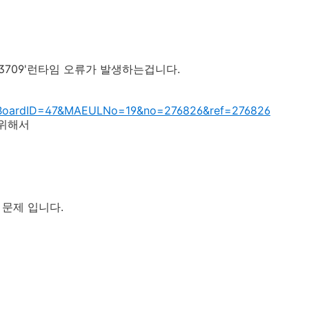
'3709'런타임 오류가 발생하는겁니다.
px?BoardID=47&MAEULNo=19&no=276826&ref=276826
 위해서
 문제 입니다.