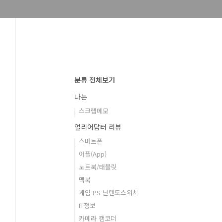
분류 전체보기
나는
스크랩메모
얼리어답터 리뷰
스마트폰
어플(App)
노트북/태블릿
맥북
게임 PS 닌텐도스위치
IT정보
카메라 캠코더