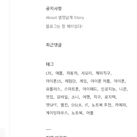
공지사항
About 열정날개 Story
블로그는 참 재미있다!
최근댓글
태그
LTE
애플
자동차
샤오미
해외직구
아이폰15
체험단
게임
아이폰 어플
아이폰
유플러스
스마트폰
아이패드
인공지능
니콘
맛집
모바일
소니
여행
직구
로지텍
챗GPT
벨킨
DSLR
IT
노트북 추천
카메라
게이밍마우스
노트북
어플