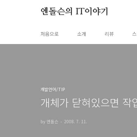
본문 바로가기
엔돌슨의 IT이야기
처음으로
소개
리뷰
스
개발언어/TIP
개체가 닫혀있으면 작
by 엔돌슨
2008. 7. 11.