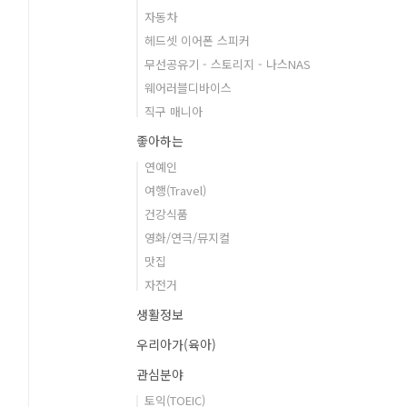
자동차
헤드셋 이어폰 스피커
무선공유기 - 스토리지 - 나스NAS
웨어러블디바이스
직구 매니아
좋아하는
연예인
여행(Travel)
건강식품
영화/연극/뮤지컬
맛집
자전거
생활정보
우리아가(육아)
관심분야
토익(TOEIC)