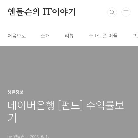
본문 바로가기
엔돌슨의 IT이야기
처음으로
소개
리뷰
스마트폰 어플
프
생활정보
네이버은행 [펀드] 수익률보
기
by 엔돌슨
2008. 6. 1.