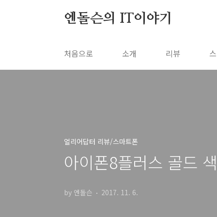
본문 바로가기
엔돌슨의 IT이야기
처음으로
소개
리뷰
스
얼리어답터 리뷰/스마트폰
아이폰8플러스 골드 색
by 엔돌슨
2017. 11. 6.