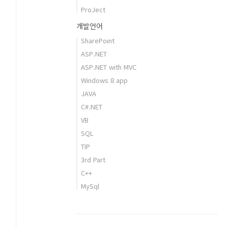
ProJect
개발언어
SharePoint
ASP.NET
ASP.NET with MVC
Windows 8 app
JAVA
C#.NET
VB
SQL
TIP
3rd Part
C++
MySql