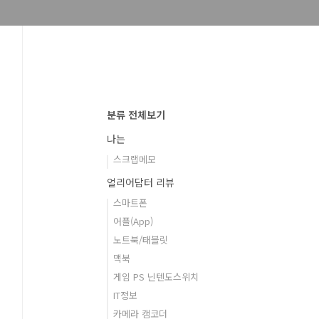
분류 전체보기
나는
스크랩메모
얼리어답터 리뷰
스마트폰
어플(App)
노트북/태블릿
맥북
게임 PS 닌텐도스위치
IT정보
카메라 캠코더