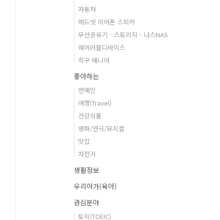
자동차
헤드셋 이어폰 스피커
무선공유기 - 스토리지 - 나스NAS
웨어러블디바이스
직구 매니아
좋아하는
연예인
여행(Travel)
건강식품
영화/연극/뮤지컬
맛집
자전거
생활정보
우리아가(육아)
관심분야
토익(TOEIC)