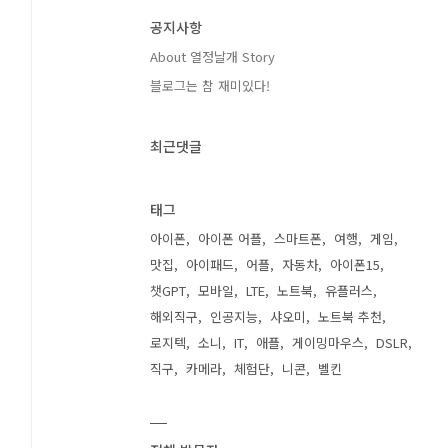
공지사항
About 열정날개 Story
블로그는 참 재미있다!
최근댓글
태그
아이폰
아이폰 어플
스마트폰
여행
게임
맛집
아이패드
어플
자동차
아이폰15
챗GPT
모바일
LTE
노트북
유플러스
해외직구
인공지능
샤오미
노트북 추천
로지텍
소니
IT
애플
게이밍마우스
DSLR
직구
카메라
체험단
니콘
벨킨