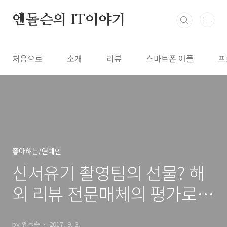
본문 바로가기
엔돌슨의 IT이야기
처음으로
소개
리뷰
스마트폰 어플
프
좋아하는/연예인
신서유기 촬영팀의 선물? 해
외 리뷰 전문매체의 평가로
보는 액션캠 순위
by 엔돌슨
2017. 9. 3.