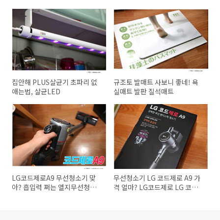
집안해 PLUS살균기 초파리 없
규조토 발매트 사보니 좋네! 욕
애는법, 살균LED
실매트 발판 질석매트
LG코드제로A9 무선청소기 맞
무선청소기 LG 코드제로 A9 가
아? 흡입력 쩌는 엘지무선청소
격 얼마? LG코드제로 LG 코드
기
제로A9 첫만남 후기