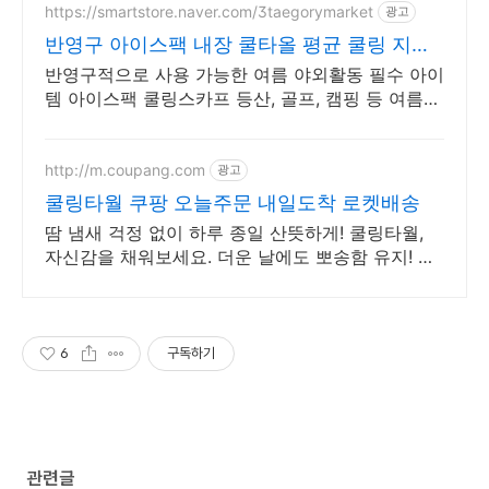
https://smartstore.naver.com/3taegorymarket
광고
반영구 아이스팩 내장 쿨타올 평균 쿨링 지속
시간 4시간
반영구적으로 사용 가능한 여름 야외활동 필수 아이
템 아이스팩 쿨링스카프 등산, 골프, 캠핑 등 여름
야외활동 필수 아이템
http://m.coupang.com
광고
쿨링타월 쿠팡 오늘주문 내일도착 로켓배송
땀 냄새 걱정 없이 하루 종일 산뜻하게! 쿨링타월,
자신감을 채워보세요. 더운 날에도 뽀송함 유지! 오
래가는 데오드란트, 쿠팡에서 만나보세요.
6
구독하기
관련글