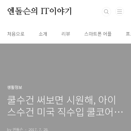
본문 바로가기
엔돌슨의 IT이야기
처음으로
소개
리뷰
스마트폰 어플
프
생활정보
쿨수건 써보면 시원해, 아이
스수건 미국 직수입 쿨코어
쿨링타월
by 엔돌슨
2017. 7. 28.