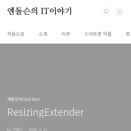
본문 바로가기
엔돌슨의 IT이야기
처음으로
소개
리뷰
스마트폰 어플
프
개발언어/3rd Part
ResizingExtender
by 엔돌슨
2008. 3. 11.