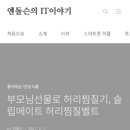
본문 바로가기
엔돌슨의 IT이야기
처음으로
소개
리뷰
스마트폰 어플
프
좋아하는/건강식품
부모님선물로 허리찜질기, 슬
립메이트 허리찜질벨트
by 엔돌슨
2017. 2. 7.