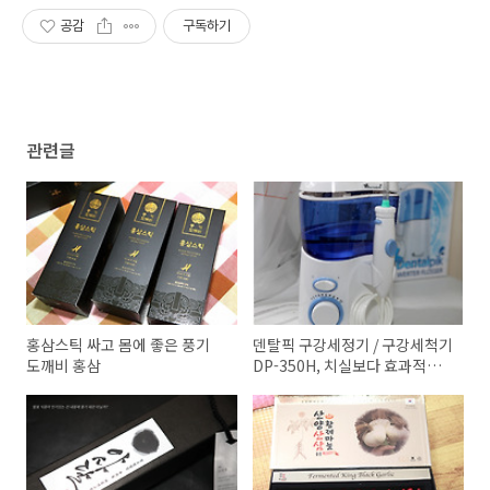
공감
구독하기
관련글
홍삼스틱 싸고 몸에 좋은 풍기
덴탈픽 구강세정기 / 구강세척기
도깨비 홍삼
DP-350H, 치실보다 효과적인
치석제거