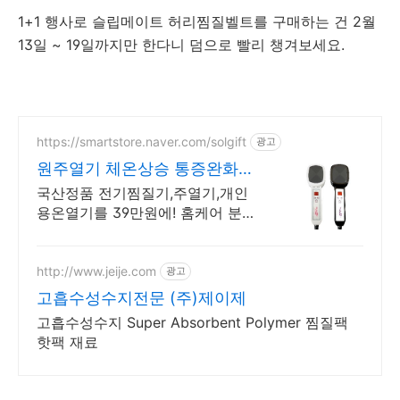
1+1 행사로 슬립메이트 허리찜질벨트를 구매하는 건 2월
13일 ~ 19일까지만 한다니 덤으로 빨리 챙겨보세요.
https://smartstore.naver.com/solgift
광고
원주열기 체온상승 통증완화
통증 완화 개인용 온열기
국산정품 전기찜질기,주열기,개인
용온열기를 39만원에! 홈케어 분리
형,일체형
http://www.jeije.com
광고
고흡수성수지전문 (주)제이제
고흡수성수지 Super Absorbent Polymer 찜질팩
핫팩 재료