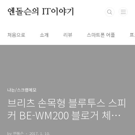
본문 바로가기
엔돌슨의 IT이야기
처음으로
소개
리뷰
스마트폰 어플
프
나는/스크랩메모
브리츠 손목형 블루투스 스피
커 BE-WM200 블로거 체험
단모집
by 엔돌슨
2017. 1. 10.