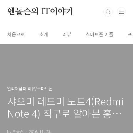
본문 바로가기
엔돌슨의 IT이야기
처음으로
소개
리뷰
스마트폰 어플
프
얼리어답터 리뷰/스마트폰
샤오미 레드미 노트4(Redmi
Note 4) 직구로 알아본 홍미
노트4 개봉기, 스펙
by 엔돌슨
2016. 11. 23.