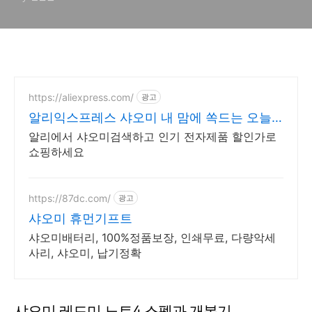
https://aliexpress.com/
광고
알리익스프레스 샤오미 내 맘에 쏙드는 오늘
의 특가
알리에서 샤오미검색하고 인기 전자제품 할인가로
쇼핑하세요
https://87dc.com/
광고
샤오미 휴먼기프트
샤오미배터리, 100%정품보장, 인쇄무료, 다량악세
사리, 샤오미, 납기정확
샤오미 레드미 노트4 스펙과 개봉기