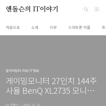
본문 바로가기
엔돌슨의 IT이야기
처음으로
소개
리뷰
스마트폰 어플
프
얼리어답터 리뷰/IT정보
게이밍모니터 27인치 144주
사율 BenQ XL2735 모니터
로 게임을 즐긴다
by 엔돌슨
2016. 10. 22.