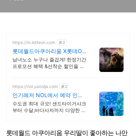
생물체험까지
https://m.lotteon.com
광고
롯데월드아쿠아리움 X롯데ON
아쿠아리움&서울스카이 특가
남녀노소 누구나 즐겁게! 한정기간
프로모션 혜택 &선착순 할인을 바
로 만나보세요!
https://nol.yanolja.com
광고
인기레저 NOL에서 예약 인기
레저 매일 상시 할인
수도권 최대 규모! 샌드타이거샤크
부터 수달,바다사자까지 다양한 해
양 친구들 만나요
롯데월드 아쿠아리움 우리딸이 좋아하는 나만