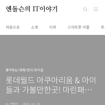
본문 바로가기
엔돌슨의 IT이야기
처음으로
소개
리뷰
스마트폰 어플
프
좋아하는/영화/연극/뮤지컬
롯데월드 아쿠아리움 & 아이
들과 가볼만한곳! 마린패밀
리, 나만의 수조만들기 해양
by 엔돌슨
2016. 10. 24.