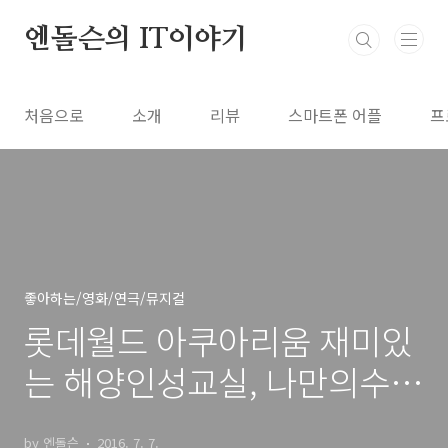
본문 바로가기
엔돌슨의 IT이야기
처음으로
소개
리뷰
스마트폰 어플
프
좋아하는/영화/연극/뮤지컬
롯데월드 아쿠아리움 재미있
는 해양인성교실, 나만의수조
만들기, 나이트아쿠아리움
by 엔돌슨
2016. 7. 7.