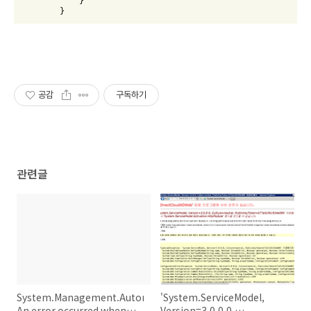
            }

        } 
공감
구독하기
관련글
System.Management.Automation.Runspaces.PSSnapInExcepti
'System.ServiceModel,
An error occurred when
Version=3.0.0.0,