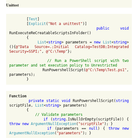
Unittest
        [
Test
]

        [
Explicit
(
"Not a unittest"
)]

public void 
RunExecuteReCreatableScriptsInFolder()

        {

List
<
string
> parameters = 
new 
List
<
string
>
(){
@"Data Source=.;Initial Catalog=TestDB;Integrated 
Security=SSPI;"
, 
@"C:\Temp"
};

// Run a PowerShell script with two 
parameter and set execution policy to Unrestricted

RunPowershellScript(
@"C:\Temp\Test.ps1"
, 
parameters);

        }
Function
private static void 
RunPowershellScript(
string 
scriptFile, 
List
<
string
> parameters)

        {

// Validate parameters

if 
(
string
.IsNullOrEmpty(scriptFile)) { 
throw new 
ArgumentNullException
(
"scriptFile"
); }

if 
(parameters == 
null
) { 
throw new 
ArgumentNullException
(
"parameters"
); }
