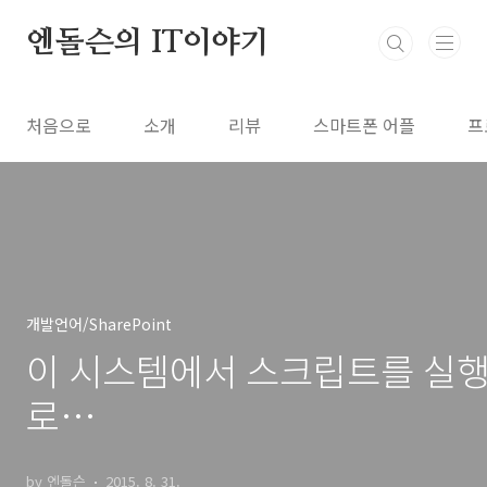
본문 바로가기
엔돌슨의 IT이야기
처음으로
소개
리뷰
스마트폰 어플
프
개발언어/SharePoint
이 시스템에서 스크립트를 실행
로
C:\Scripts\GetDirectcloudS
by 엔돌슨
2015. 8. 31.