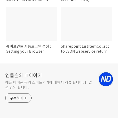
loading the system
Culture=neutral,
Windows PowerShell Snap-
PublicKeyToken=b77a5c561934
Ins. Please contact
어셈블리에서
Microsoft Support Services
'System.ServiceModel.Activatio
형식을 로드할 수 없습니다.
쉐어포인트 자동로그인 설정 ;
Sharepoint ListItemCollect
Setting your Browser
to JSON webservice return
Options for Automatic
Login
엔돌슨의 IT이야기
애플 아이폰 등의 스마트기기에 대해서 리뷰 합니다. IT컬
럼 강의 합니다.
구독하기