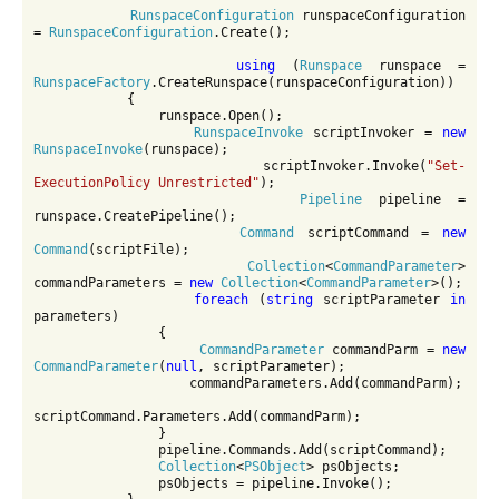
RunspaceConfiguration 
runspaceConfiguration 
= 
RunspaceConfiguration
.Create();

using 
(
Runspace 
runspace = 
RunspaceFactory
.CreateRunspace(runspaceConfiguration))

            {

                runspace.Open();

RunspaceInvoke 
scriptInvoker = 
new 
RunspaceInvoke
(runspace);

                scriptInvoker.Invoke(
"Set-
ExecutionPolicy Unrestricted"
);

Pipeline 
pipeline = 
runspace.CreatePipeline();

Command 
scriptCommand = 
new 
Command
(scriptFile);

Collection
<
CommandParameter
> 
commandParameters = 
new 
Collection
<
CommandParameter
>();

foreach 
(
string 
scriptParameter 
in 
parameters)

                {

CommandParameter 
commandParm = 
new 
CommandParameter
(
null
, scriptParameter);

                    commandParameters.Add(commandParm);

scriptCommand.Parameters.Add(commandParm);

                }

                pipeline.Commands.Add(scriptCommand);

Collection
<
PSObject
> psObjects;

                psObjects = pipeline.Invoke();
