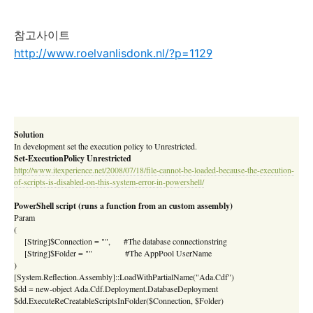
참고사이트
http://www.roelvanlisdonk.nl/?p=1129
Solution
In development set the execution policy to Unrestricted.
Set-ExecutionPolicy Unrestricted
http://www.itexperience.net/2008/07/18/file-cannot-be-loaded-because-the-execution-
of-scripts-is-disabled-on-this-system-error-in-powershell/
PowerShell script (runs a function from an custom assembly)
Param
(
[String]$Connection = "", #The database connectionstring
[String]$Folder = "" #The AppPool UserName
)
[System.Reflection.Assembly]::LoadWithPartialName("Ada.Cdf")
$dd = new-object Ada.Cdf.Deployment.DatabaseDeployment
$dd.ExecuteReCreatableScriptsInFolder($Connection, $Folder)