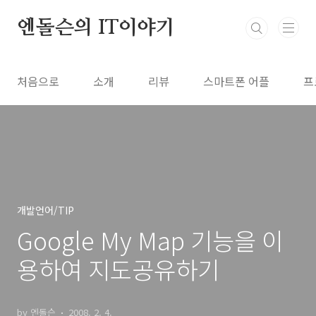
본문 바로가기
엔돌슨의 IT이야기
처음으로
소개
리뷰
스마트폰 어플
프
개발언어/TIP
Google My Map 기능을 이
용하여 지도공유하기
by 엔돌슨
2008. 2. 4.