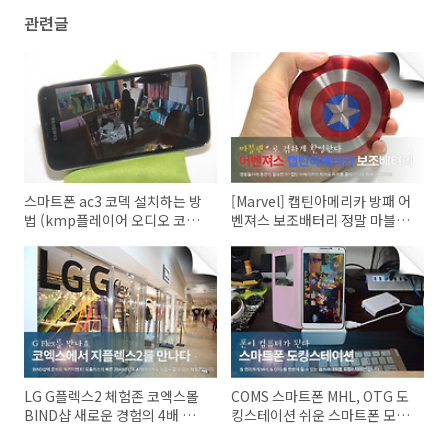
관련글
스마트폰 ac3 코덱 설치하는 방
[Marvel] 캡틴아메리카 방패 어
법 (kmp플레이어 오디오 코덱
벤져스 보조배터리 정말 마블팬
설치)
으로 갠소!
LG G플렉스2 체험존 코엑스몰
COMS 스마트폰 MHL, OTG 도
BIND샵 새로운 경험의 4배 빠
킹스테이션 쉬운 스마트폰 모니
른 LTE
터 연결