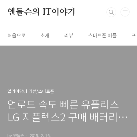
본문 바로가기
엔돌슨의 IT이야기
처음으로
소개
리뷰
스마트폰 어플
프
얼리어답터 리뷰/스마트폰
업로드 속도 빠른 유플러스
LG 지플렉스2 구매 배터리 혜
택
by 엔돌슨
2015. 2. 16.