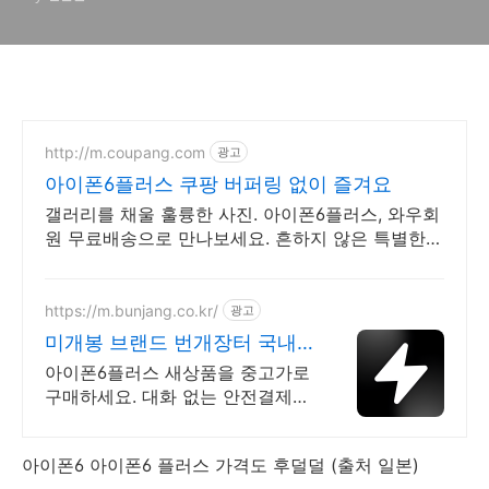
http://m.coupang.com
광고
아이폰6플러스 쿠팡 버퍼링 없이 즐겨요
갤러리를 채울 훌륭한 사진. 아이폰6플러스, 와우회
원 무료배송으로 만나보세요. 흔하지 않은 특별한
디자인! 지금 쿠팡에서 다양한 휴대폰 모델을 만나
보세요.
https://m.bunjang.co.kr/
광고
미개봉 브랜드 번개장터 국내
최대 브랜드 중고거래
아이폰6플러스 새상품을 중고가로
구매하세요. 대화 없는 안전결제로
간편하게! 전국 각지에서 올라오는
전국구 최다 상품 매일 10만 개 이
아이폰6 아이폰6 플러스 가격도 후덜덜 (출처 일본)
상의 신규 상품 업로드