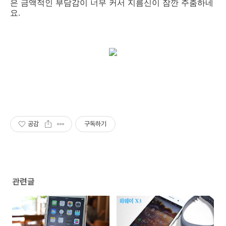
은 금액적인 부담감이 너무 커서 지름신이 잠깐 주춤하네
요.
공감
구독하기
관련글