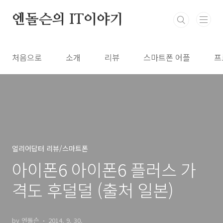
본문 바로가기
엔돌슨의 IT이야기
처음으로
소개
리뷰
스마트폰 어플
프
얼리어답터 리뷰/스마트폰
아이폰6 아이폰6 플러스 가
격도 후덜덜 (출처 일본)
by 엔돌슨
2014. 9. 30.