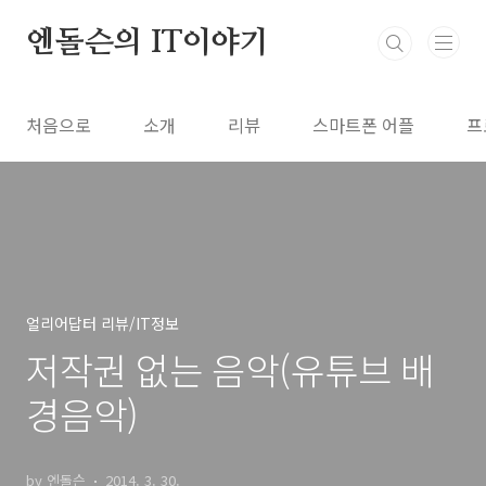
본문 바로가기
엔돌슨의 IT이야기
처음으로
소개
리뷰
스마트폰 어플
프
얼리어답터 리뷰/IT정보
저작권 없는 음악(유튜브 배
경음악)
by 엔돌슨
2014. 3. 30.