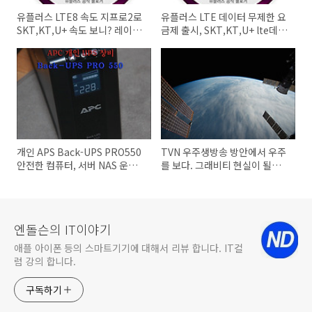
유플러스 LTE8 속도 지프로2로
유플러스 LTE 데이터 무제한 요
SKT,KT,U+ 속도 보니? 레이싱
금제 출시, SKT,KT,U+ lte데이
걸 비니와 마녀사냥 동영상 다운
터 무제한 요금제 비교 갤럭시
로드 LTE8 속도
S5 출시의 영향일까?
개인 APS Back-UPS PRO550
TVN 우주생방송 방안에서 우주
안전한 컴퓨터, 서버 NAS 운영
를 보다. 그래비티 현실이 될까?
하기
LIVE FROM SPACE(라이브 프
롬 스페이스)
엔돌슨의 IT이야기
애플 아이폰 등의 스마트기기에 대해서 리뷰 합니다. IT컬
럼 강의 합니다.
구독하기