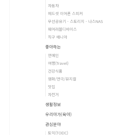
자동차
헤드셋 이어폰 스피커
무선공유기 - 스토리지 - 나스NAS
웨어러블디바이스
직구 매니아
좋아하는
연예인
여행(Travel)
건강식품
영화/연극/뮤지컬
맛집
자전거
생활정보
우리아가(육아)
관심분야
토익(TOEIC)