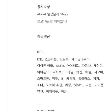
공지사항
About 열정날개 Story
블로그는 참 재미있다!
최근댓글
태그
LTE
인공지능
노트북
게이밍마우스
아이폰 어플
DSLR
아이패드
자동차
체험단
아이폰15
로지텍
모바일
맛집
애플
샤오미
스마트폰
직구
IT
카메라
유플러스
게임
소니
노트북 추천
여행
챗GPT
니콘
아이폰
벨킨
해외직구
어플