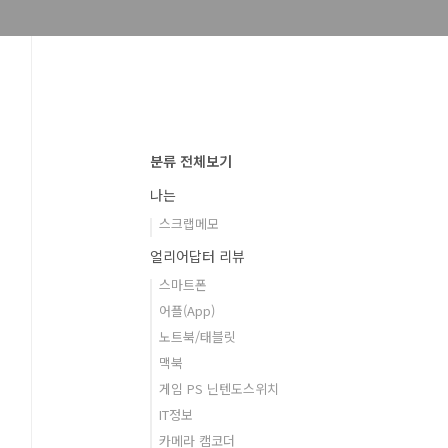
분류 전체보기
나는
스크랩메모
얼리어답터 리뷰
스마트폰
어플(App)
노트북/태블릿
맥북
게임 PS 닌텐도스위치
IT정보
카메라 캠코더