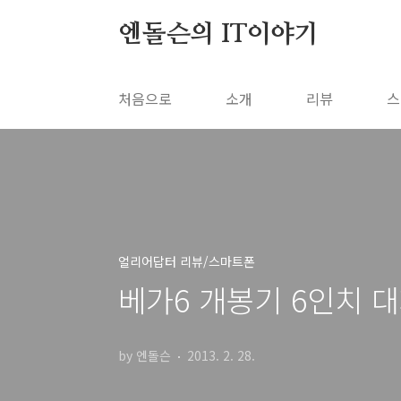
본문 바로가기
엔돌슨의 IT이야기
처음으로
소개
리뷰
스
얼리어답터 리뷰/스마트폰
베가6 개봉기 6인치 대
by 엔돌슨
2013. 2. 28.