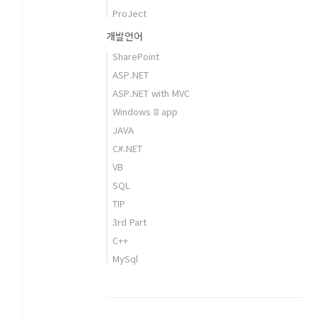
ProJect
개발언어
SharePoint
ASP.NET
ASP.NET with MVC
Windows 8 app
JAVA
C#.NET
VB
SQL
TIP
3rd Part
C++
MySql