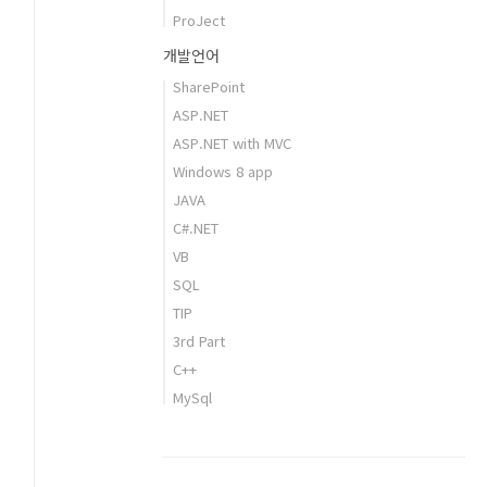
ProJect
개발언어
SharePoint
ASP.NET
ASP.NET with MVC
Windows 8 app
JAVA
C#.NET
VB
SQL
TIP
3rd Part
C++
MySql