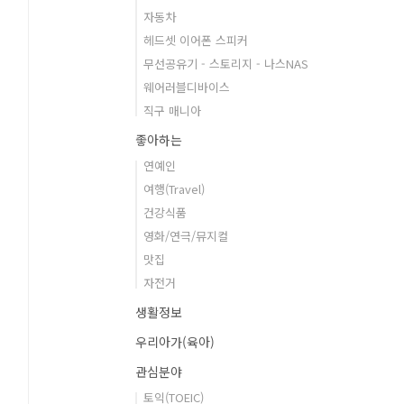
자동차
헤드셋 이어폰 스피커
무선공유기 - 스토리지 - 나스NAS
웨어러블디바이스
직구 매니아
좋아하는
연예인
여행(Travel)
건강식품
영화/연극/뮤지컬
맛집
자전거
생활정보
우리아가(육아)
관심분야
토익(TOEIC)