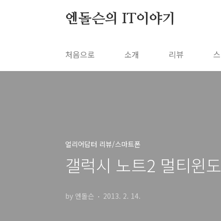
본문 바로가기
엔돌슨의 IT이야기
처음으로
소개
리뷰
스
얼리어답터 리뷰/스마트폰
갤럭시 노트2 멀티윈도
by 엔돌슨
2013. 2. 14.