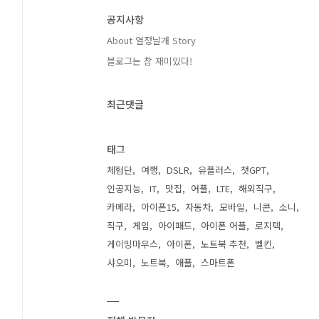
공지사항
About 열정날개 Story
블로그는 참 재미있다!
최근댓글
태그
체험단
여행
DSLR
유플러스
챗GPT
인공지능
IT
맛집
어플
LTE
해외직구
카메라
아이폰15
자동차
모바일
니콘
소니
직구
게임
아이패드
아이폰 어플
로지텍
게이밍마우스
아이폰
노트북 추천
벨킨
샤오미
노트북
애플
스마트폰