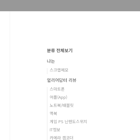
분류 전체보기
나는
스크랩메모
얼리어답터 리뷰
스마트폰
어플(App)
노트북/태블릿
맥북
게임 PS 닌텐도스위치
IT정보
카메라 캠코더