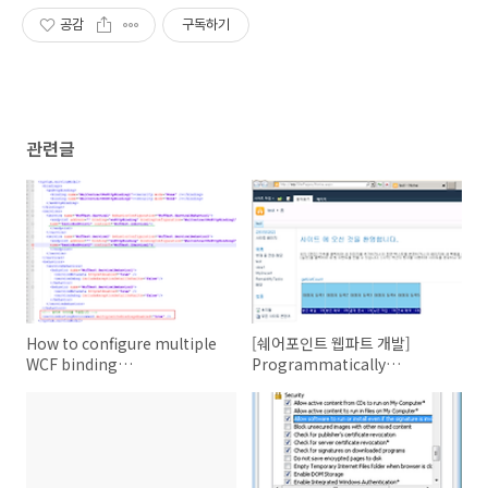
공감
구독하기
관련글
How to configure multiple
[쉐어포인트 웹파트 개발]
WCF binding
Programmatically
configurations for a single
get/search SharePoint List
scheme
items using SPView,
SPList.GetItems (SPView)