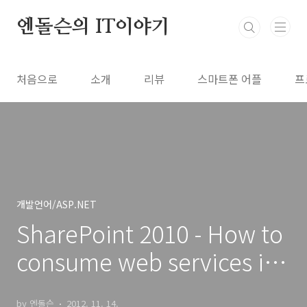
본문 바로가기
엔돌슨의 IT이야기
처음으로
소개
리뷰
스마트폰 어플
프
개발언어/ASP.NET
SharePoint 2010 - How to
consume web services in
SandBox solution?
by 엔돌슨
2012. 11. 14.