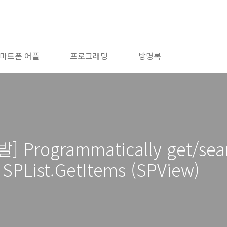
마트폰 어플
프로그래밍
방명록
ogrammatically get/search
 SPList.GetItems (SPView)