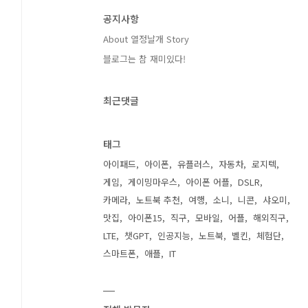
공지사항
About 열정날개 Story
블로그는 참 재미있다!
최근댓글
태그
아이패드
아이폰
유플러스
자동차
로지텍
게임
게이밍마우스
아이폰 어플
DSLR
카메라
노트북 추천
여행
소니
니콘
샤오미
맛집
아이폰15
직구
모바일
어플
해외직구
LTE
챗GPT
인공지능
노트북
벨킨
체험단
스마트폰
애플
IT