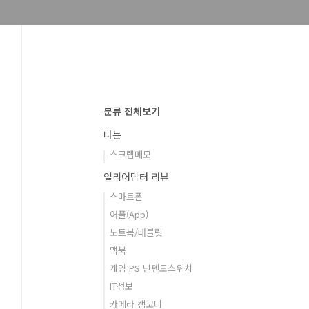
분류 전체보기
나는
스크랩메모
얼리어답터 리뷰
스마트폰
어플(App)
노트북/태블릿
맥북
게임 PS 닌텐도스위치
IT정보
카메라 캠코더