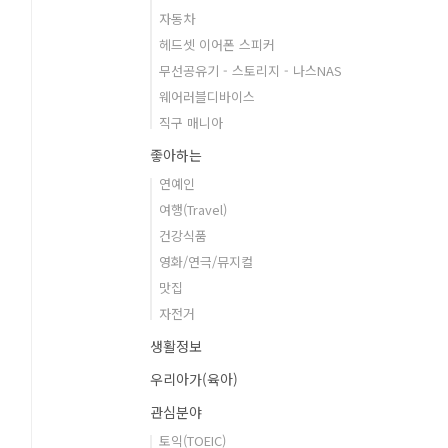
자동차
헤드셋 이어폰 스피커
무선공유기 - 스토리지 - 나스NAS
웨어러블디바이스
직구 매니아
좋아하는
연예인
여행(Travel)
건강식품
영화/연극/뮤지컬
맛집
자전거
생활정보
우리아가(육아)
관심분야
토익(TOEIC)