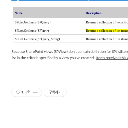
Name
Description
SPList.GetItems (SPQuery)
Returns a collection of items fr
SPList.GetItems (SPView)
Returns a collection of list item
SPList.GetItems (SPQuery, String)
Returns a collection of list ite
Because SharePoint views (SPView) don't contain definition for SPListIte
list in the criteria specified by a view you've created.
Items received this 
1
구독하기