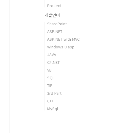
ProJect
개발언어
SharePoint
ASP.NET
ASP.NET with MVC
Windows 8 app
JAVA
C#.NET
VB
SQL
TIP
3rd Part
C++
MySql