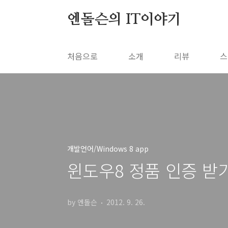
본문 바로가기
엔돌슨의 IT이야기
처음으로
소개
리뷰
스
개발언어/Windows 8 app
윈도우8 정품 인증 받기 명령
by 엔돌슨
2012. 9. 26.