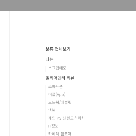
분류 전체보기
나는
스크랩메모
얼리어답터 리뷰
스마트폰
어플(App)
노트북/태블릿
맥북
게임 PS 닌텐도스위치
IT정보
카메라 캠코더