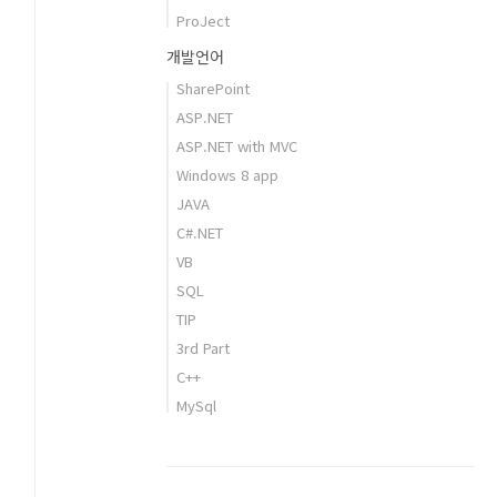
ProJect
개발언어
SharePoint
ASP.NET
ASP.NET with MVC
Windows 8 app
JAVA
C#.NET
VB
SQL
TIP
3rd Part
C++
MySql