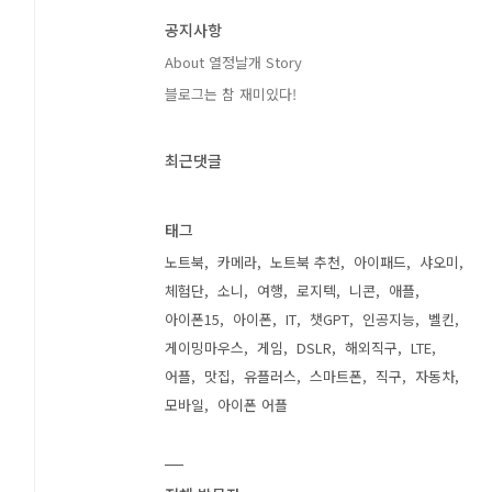
공지사항
About 열정날개 Story
블로그는 참 재미있다!
최근댓글
태그
노트북
카메라
노트북 추천
아이패드
샤오미
체험단
소니
여행
로지텍
니콘
애플
아이폰15
아이폰
IT
챗GPT
인공지능
벨킨
게이밍마우스
게임
DSLR
해외직구
LTE
어플
맛집
유플러스
스마트폰
직구
자동차
모바일
아이폰 어플