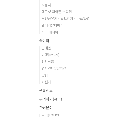
자동차
헤드셋 이어폰 스피커
무선공유기 - 스토리지 - 나스NAS
웨어러블디바이스
직구 매니아
좋아하는
연예인
여행(Travel)
건강식품
영화/연극/뮤지컬
맛집
자전거
생활정보
우리아가(육아)
관심분야
토익(TOEIC)