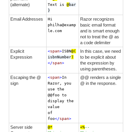
(alternate)
Text is 
@
bar
}
Email Addresses
Razor recognizes
Hi 
basic email format
philha@examp
and is smart enough
le.com
not to treat the @ as
a code delimiter
Explicit
In this case, we need
<
span
>
ISBN
@(
Expression
to be explicit about
isbnNumber
)
the expression by
</
span
>
using parentheses.
Escaping the @
@@ renders a single
<
span
>
In 
sign
@ in the response.
Razor, you 
use the 

@@foo to 
display the 
value 

of 
foo
</
span
>
Server side
@*
<%
--
