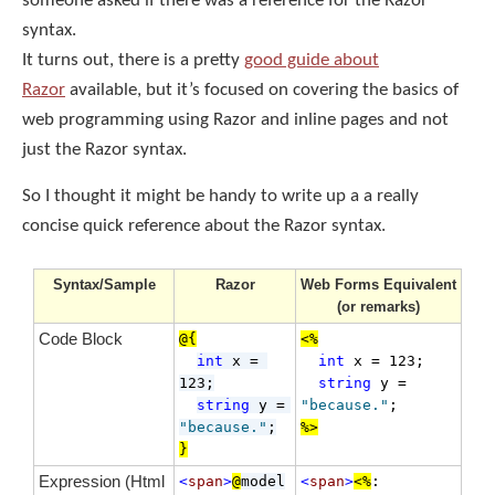
someone asked if there was a reference for the Razor
syntax.
It turns out, there is a pretty
good guide about
Razor
available, but it’s focused on covering the basics of
web programming using Razor and inline pages and not
just the Razor syntax.
So I thought it might be handy to write up a a really
concise quick reference about the Razor syntax.
Syntax/Sample
Razor
Web Forms Equivalent
(or remarks)
Code Block
@{
<%
int
 x = 
int
 x = 123; 

123;
string
 y = 
string
 y = 
"because."
"because."
;
%>
}
Expression (Html
<
span
>
@
model
<
span
>
<%
: 