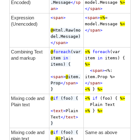
Encoded)
.Message
</
sp
model.Message 
%>
an
>
</
span
>
Expression
<
span
>
<
span
>
<%
= 
(Unencoded)
model.Message 
%>
@
Html.Raw(mo
</
span
>
del.Message)
</
span
>
Combining Text
@
foreach
(var 
<%
foreach
(var 
and markup
item 
in
item 
in
 items) { 
items) {
%>
<
span
>
<%: 
<
span
>
@
item.
item.Prop %>
Prop
</
span
>
</
span
>
}
<%
 } 
%>
Mixing code and
@
if
 (foo) {
<%
if
 (foo) { 
%>
Plain text
<
text
>
Plain 
<%
 } 
%>
Text
</
text
>
}
Mixing code and
Same as above
@
if
 (foo) {
plain text
@:
Plain 