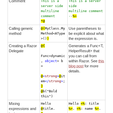
Comment
This is a 
This is a server 
server side 

side 

multiline 
multiline comment

comment 
--
%>
*@
Calling generic
Use parentheses to
@(
MyClass.My
method
be explicit about what
Method<AType
the expression is.
>()
)
Creating a Razor
Generates a Func<T,
@{
Delegate
HelperResult> that
you can call from
Func<dynamic
within Razor. See
this
, 
object
> b 
blog post
for more
= 

details.
@
<
strong
>
@
it
em
</
strong
>
}
@
b("Bold 
this")
Mixing
Hello 
Hello 
<%
: title 
expressions and
@
title. 
%>
. 
<%
: name 
%>
.