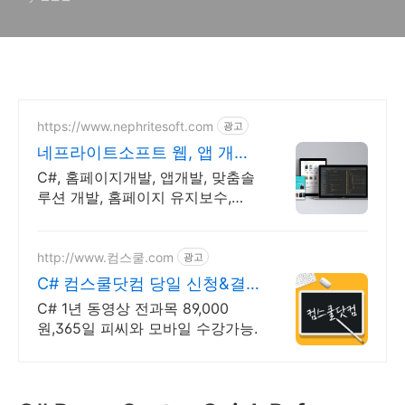
https://www.nephritesoft.com
광고
네프라이트소프트 웹, 앱 개발
전문업체
C#, 홈페이지개발, 앱개발, 맞춤솔
루션 개발, 홈페이지 유지보수,
LMS 프로그램 제작관련 무료 상담
및 컨설팅 가능!!
http://www.컴스쿨.com
광고
C# 컴스쿨닷컴 당일 신청&결
제시 기프티콘!
C# 1년 동영상 전과목 89,000
원,365일 피씨와 모바일 수강가능.