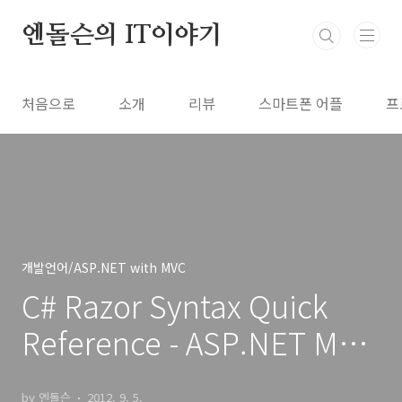
본문 바로가기
엔돌슨의 IT이야기
처음으로
소개
리뷰
스마트폰 어플
프
개발언어/ASP.NET with MVC
C# Razor Syntax Quick
Reference - ASP.NET MVC
Razor 문법
by 엔돌슨
2012. 9. 5.