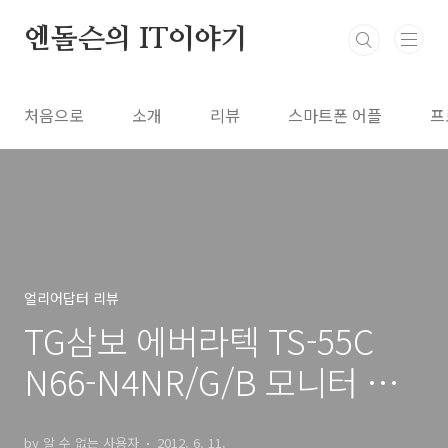
본문 바로가기
엔돌슨의 IT이야기
처음으로
소개
리뷰
스마트폰 어플
프
얼리어답터 리뷰
TG삼보 에버라텍 TS-55C
N66-N4NR/G/B 모니터 확
장
by 알 수 없는 사용자
2012. 6. 11.