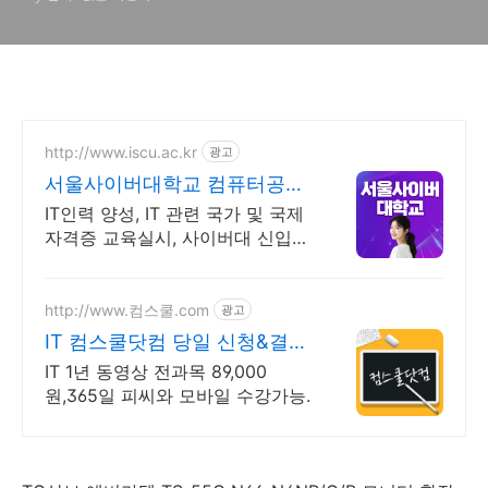
http://www.iscu.ac.kr
광고
서울사이버대학교 컴퓨터공학
과 2026 가을학기 신편입생
IT인력 양성, IT 관련 국가 및 국제
자격증 교육실시, 사이버대 신입생
수 1위 장학금 지급 1위, 학사 석사
박사 온라인복수학위까지
http://www.컴스쿨.com
광고
IT 컴스쿨닷컴 당일 신청&결제
시 기프티콘!
IT 1년 동영상 전과목 89,000
원,365일 피씨와 모바일 수강가능.