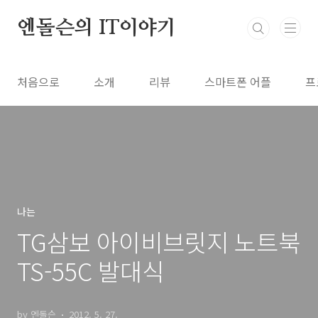
본문 바로가기
엔돌슨의 IT이야기
처음으로
소개
리뷰
스마트폰 어플
프
나는
TG삼보 아이비브릿지 노트북
TS-55C 발대식
by 엔돌슨
2012. 5. 27.