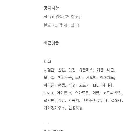
공지사항
About 열정날개 Story
블로그는 참 재미있다!
최근댓글
태그
체험단
벨킨
맛집
유플러스
애플
니콘
모바일
해외직구
소니
샤오미
아이패드
아이폰
여행
직구
노트북
LTE
카메라
DSLR
아이폰15
스마트폰
어플
노트북 추천
로지텍
게임
자동차
아이폰 어플
IT
챗GPT
게이밍마우스
인공지능