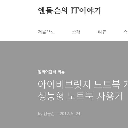
본문 바로가기
엔돌슨의 IT이야기
처음으로
소개
리뷰
스
얼리어답터 리뷰
아이비브릿지 노트북 개봉
성능형 노트북 사용기
by 엔돌슨
2012. 5. 24.