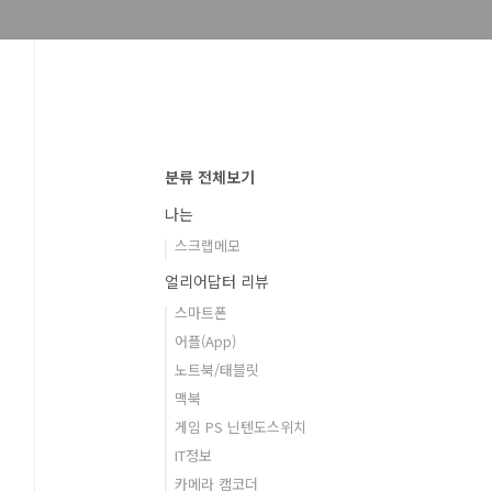
분류 전체보기
나는
스크랩메모
얼리어답터 리뷰
스마트폰
어플(App)
노트북/태블릿
맥북
게임 PS 닌텐도스위치
IT정보
카메라 캠코더