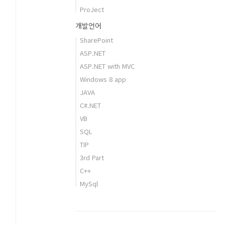
ProJect
개발언어
SharePoint
ASP.NET
ASP.NET with MVC
Windows 8 app
JAVA
C#.NET
VB
SQL
TIP
3rd Part
C++
MySql