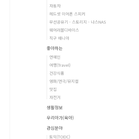
자동차
헤드셋 이어폰 스피커
무선공유기 - 스토리지 - 나스NAS
웨어러블디바이스
직구 매니아
좋아하는
연예인
여행(Travel)
건강식품
영화/연극/뮤지컬
맛집
자전거
생활정보
우리아가(육아)
관심분야
토익(TOEIC)