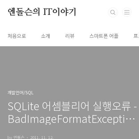
본문 바로가기
엔돌슨의 IT이야기
처음으로
소개
리뷰
스마트폰 어플
프
개발언어/SQL
SQLite 어셈블리어 실행오류 -
BadImageFormatException
이(가) 처리되지 않았습니다.
by 엔돌슨
2011. 11. 12.