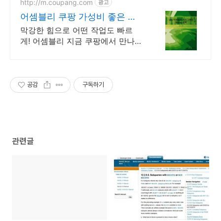
http://m.coupang.com
광고
어셈블리 쿠팡 가성비 좋은 공
구를 만나세요
막강한 힘으로 어떤 작업도 빠르
게! 어셈블리 지금 쿠팡에서 만나
보세요. 선 없이 자유로운 기타 전
동공구, 편리함을 지금 쿠팡에서
경험하세요.
공감
구독하기
관련글