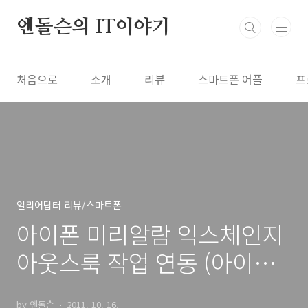
본문 바로가기
엔돌슨의 IT이야기
처음으로
소개
리뷰
스마트폰 어플
프
얼리어답터 리뷰/스마트폰
아이폰 미리알람 익스체인지
아웃스룩 작업 연동 (아이폰
미리알람 아이메시지 깃발로
by 엔돌슨
2011. 10. 16.