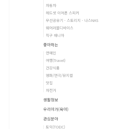
자동차
헤드셋 이어폰 스피커
무선공유기 - 스토리지 - 나스NAS
웨어러블디바이스
직구 매니아
좋아하는
연예인
여행(Travel)
건강식품
영화/연극/뮤지컬
맛집
자전거
생활정보
우리아가(육아)
관심분야
토익(TOEIC)