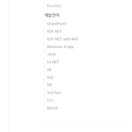
ProJect
개발언어
SharePoint
ASP.NET
ASP.NET with MVC
Windows 8 app
JAVA
C#.NET
VB
SQL
TIP
3rd Part
C++
MySql