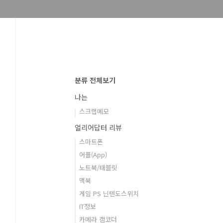
분류 전체보기
나는
스크랩메모
얼리어답터 리뷰
스마트폰
어플(App)
노트북/태블릿
맥북
게임 PS 닌텐도스위치
IT정보
카메라 캠코더