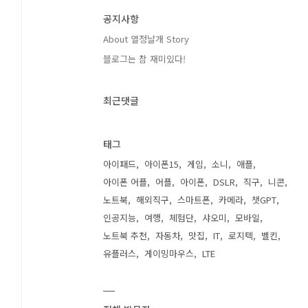
공지사항
About 열정날개 Story
블로그는 참 재미있다!
최근댓글
태그
아이패드
아이폰15
게임
소니
애플
아이폰 어플
어플
아이폰
DSLR
직구
니콘
노트북
해외직구
스마트폰
카메라
챗GPT
인공지능
여행
체험단
샤오미
모바일
노트북 추천
자동차
맛집
IT
로지텍
벨킨
유플러스
게이밍마우스
LTE