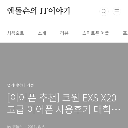
본문 바로가기
엔돌슨의 IT이야기
처음으로
소개
리뷰
스마트폰 어플
프
얼리어답터 리뷰
[이어폰 추천] 코원 EXS X20
고급 이어폰 사용후기 대학로
이어폰샵
by 엔돌슨
2011. 8. 6.