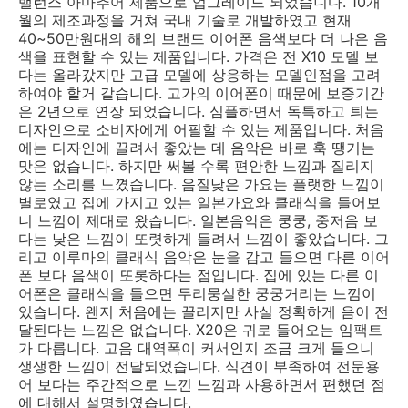
밸런스 아마추어 제품으로 업그레이드 되었습니다. 10개
월의 제조과정을 거쳐 국내 기술로 개발하였고 현재
40~50만원대의 해외 브랜드 이어폰 음색보다 더 나은 음
색을 표현할 수 있는 제품입니다. 가격은 전 X10 모델 보
다는 올라갔지만 고급 모델에 상응하는 모델인점을 고려
하여야 할거 같습니다. 고가의 이어폰이 때문에 보증기간
은 2년으로 연장 되었습니다. 심플하면서 독특하고 틔는
디자인으로 소비자에게 어필할 수 있는 제품입니다. 처음
에는 디자인에 끌려서 좋았는 데 음악은 바로 훅 땡기는
맛은 없습니다. 하지만 써볼 수록 편안한 느낌과 질리지
않는 소리를 느꼈습니다. 음질낮은 가요는 플랫한 느낌이
별로였고 집에 가지고 있는 일본가요와 클래식을 들어보
니 느낌이 제대로 왔습니다. 일본음악은 쿵쿵, 중저음 보
다는 낮은 느낌이 또렷하게 들려서 느낌이 좋았습니다. 그
리고 이루마의 클래식 음악은 눈을 감고 들으면 다른 이어
폰 보다 음색이 또롯하다는 점입니다. 집에 있는 다른 이
어폰은 클래식을 들으면 두리뭉실한 쿵쿵거리는 느낌이
있습니다. 왠지 처음에는 끌리지만 사실 정확하게 음이 전
달된다는 느낌은 없습니다. X20은 귀로 들어오는 임팩트
가 다릅니다. 고음 대역폭이 커서인지 조금 크게 들으니
생생한 느낌이 전달되었습니다. 식견이 부족하여 전문용
어 보다는 주간적으로 느낀 느낌과 사용하면서 편했던 점
에 대해서 설명하였습니다.