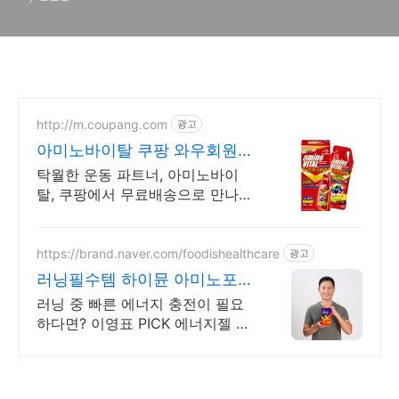
http://m.coupang.com
광고
아미노바이탈 쿠팡 와우회원
무제한 무료배송
탁월한 운동 파트너, 아미노바이
탈, 쿠팡에서 무료배송으로 만나보
세요. 활력 부족을 채우고 에너지
를 되찾아 줄 헬스보충제 쿠팡에서
확인하세요.
https://brand.naver.com/foodishealthcare
광고
러닝필수템 하이뮨 아미노포텐
이영표 PICK 에너지젤
러닝 중 빠른 에너지 충전이 필요
하다면? 이영표 PICK 에너지젤 아
미노포텐