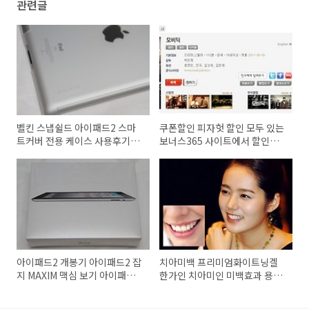
관련글
벨킨 스냅쉴드 아이패드2 스마
쿠폰할인 피자헛 할인 모두 있는
트커버 전용 케이스 사용후기
보너스365 사이트에서 할인쿠
[아이패드2 케이스 추천]
폰 게시판
아이패드2 개봉기 아이패드2 잡
치아미백 프리미엄화이트닝겔
지 MAXIM 맥심 보기 아이패드2
한가인 치아미인 미백효과 용품
와이파이 구매
프리미엄화이트닝겔