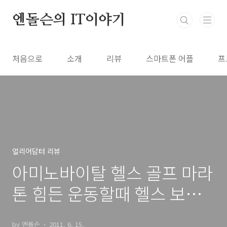
본문 바로가기
엔돌슨의 IT이야기
처음으로
소개
리뷰
스마트폰 어플
프
얼리어답터 리뷰
아미노바이탈 헬스 골프 마라
톤 힘든 운동할때 헬스 보조
제
by 엔돌슨
2011. 6. 15.