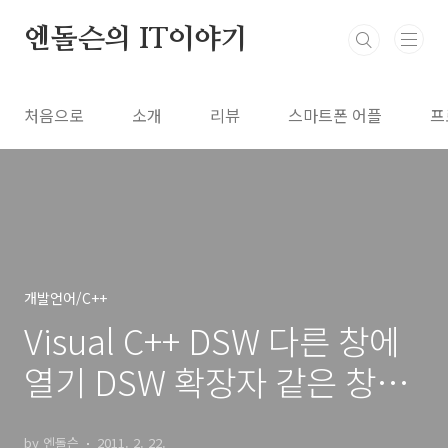
본문 바로가기
엔돌슨의 IT이야기
처음으로
소개
리뷰
스마트폰 어플
프
개발언어/C++
Visual C++ DSW 다른 창에
열기 DSW 확장자 같은 창에
열기
by 엔돌슨
2011. 2. 22.