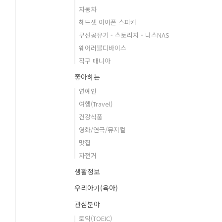
자동차
헤드셋 이어폰 스피커
무선공유기 - 스토리지 - 나스NAS
웨어러블디바이스
직구 매니아
좋아하는
연예인
여행(Travel)
건강식품
영화/연극/뮤지컬
맛집
자전거
생활정보
우리아가(육아)
관심분야
토익(TOEIC)