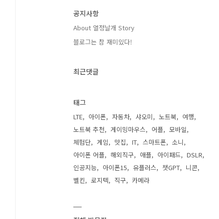
공지사항
About 열정날개 Story
블로그는 참 재미있다!
최근댓글
태그
LTE
아이폰
자동차
샤오미
노트북
여행
노트북 추천
게이밍마우스
어플
모바일
체험단
게임
맛집
IT
스마트폰
소니
아이폰 어플
해외직구
애플
아이패드
DSLR
인공지능
아이폰15
유플러스
챗GPT
니콘
벨킨
로지텍
직구
카메라