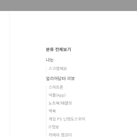
분류 전체보기
나는
스크랩메모
얼리어답터 리뷰
스마트폰
어플(App)
노트북/태블릿
맥북
게임 PS 닌텐도스위치
IT정보
카메라 캠코더