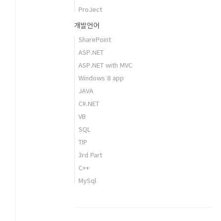
ProJect
개발언어
SharePoint
ASP.NET
ASP.NET with MVC
Windows 8 app
JAVA
C#.NET
VB
SQL
TIP
3rd Part
C++
MySql