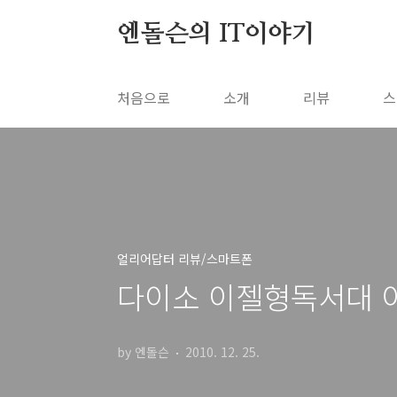
본문 바로가기
엔돌슨의 IT이야기
처음으로
소개
리뷰
스
얼리어답터 리뷰/스마트폰
다이소 이젤형독서대 
by 엔돌슨
2010. 12. 25.