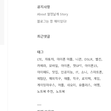
공지사항
About 열정날개 Story
블로그는 참 재미있다!
최근댓글
태그
LTE
자동차
아이폰 어플
니콘
DSLR
벨킨
카메라
모바일
아이폰
챗GPT
아이폰15
아이패드
맛집
인공지능
IT
소니
스마트폰
체험단
해외직구
애플
직구
로지텍
게임
게이밍마우스
어플
샤오미
유플러스
여행
노트북 추천
노트북