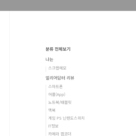
분류 전체보기
나는
스크랩메모
얼리어답터 리뷰
스마트폰
어플(App)
노트북/태블릿
맥북
게임 PS 닌텐도스위치
IT정보
카메라 캠코더