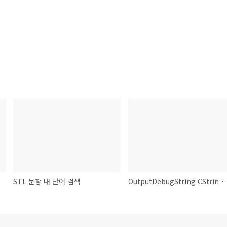
STL 문장 내 단어 검색
OutputDebugString CString 의 범위가 넘어도 출력하기