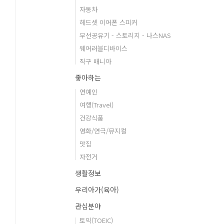
자동차
헤드셋 이어폰 스피커
무선공유기 - 스토리지 - 나스NAS
웨어러블디바이스
직구 매니아
좋아하는
연예인
여행(Travel)
건강식품
영화/연극/뮤지컬
맛집
자전거
생활정보
우리아가(육아)
관심분야
토익(TOEIC)