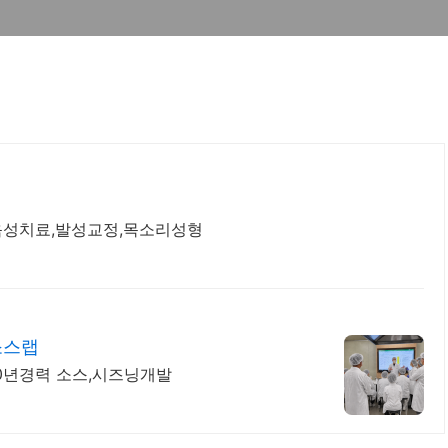
,음성치료,발성교정,목소리성형
소스랩
20년경력 소스,시즈닝개발