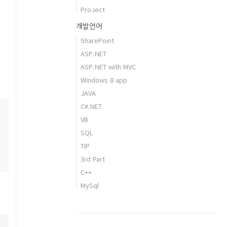
ProJect
개발언어
SharePoint
ASP.NET
ASP.NET with MVC
Windows 8 app
JAVA
C#.NET
VB
SQL
TIP
3rd Part
C++
MySql